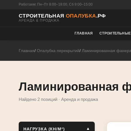
Работаем: Пн–Пт 8:00–18:00, Сб 9:00–15:00
СТРОИТЕЛЬНАЯ
ОПАЛУБКА
.РФ
АРЕНДА & ПРОДАЖА
ГЛАВНАЯ
СТРОИТЕЛЬНЫЕ
Главная
Опалубка перекрытий
Ламинированная фанер
Ламинированная ф
Найдено 2 позиций · Аренда и продажа
НАГРУЗКА (КН/М²)
▼