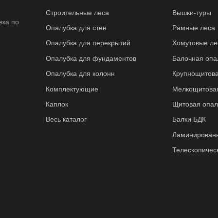
Строительные леса
Вышки-туры
вка по
Опалубка для стен
Рамные леса
Опалубка для перекрытий
Хомутовые ле
Опалубка для фундаментов
Балочная опа
Опалубка для колонн
Крупнощитова
Комплектующие
Мелкощитовая
Каплок
Щитовая опал
Весь каталог
Балки БДК
Ламинирован
Телескопичес