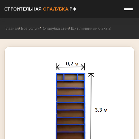
СТРОИТЕЛЬНАЯ
ОПАЛУБКА
.РФ
Главная
Все услуги
Опалубка стен
Щит линейный 0,2х3,3