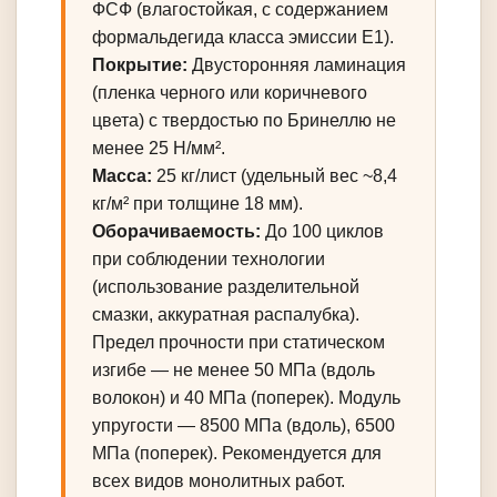
ФСФ (влагостойкая, с содержанием
формальдегида класса эмиссии E1).
Покрытие:
Двусторонняя ламинация
(пленка черного или коричневого
цвета) с твердостью по Бринеллю не
менее 25 Н/мм².
Масса:
25 кг/лист (удельный вес ~8,4
кг/м² при толщине 18 мм).
Оборачиваемость:
До 100 циклов
при соблюдении технологии
(использование разделительной
смазки, аккуратная распалубка).
Предел прочности при статическом
изгибе — не менее 50 МПа (вдоль
волокон) и 40 МПа (поперек). Модуль
упругости — 8500 МПа (вдоль), 6500
МПа (поперек). Рекомендуется для
всех видов монолитных работ.