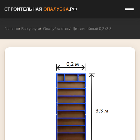
СТРОИТЕЛЬНАЯ
ОПАЛУБКА
.РФ
Главная
Все услуги
Опалубка стен
Щит линейный 0,2х3,3